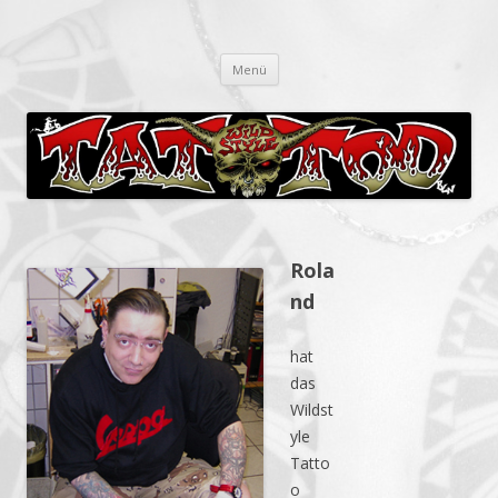
Wildstyle Tattoo Berlin Neukölln
Zum
Menü
Inhalt
springen
Rola
nd
hat
das
Wildst
yle
Tatto
o